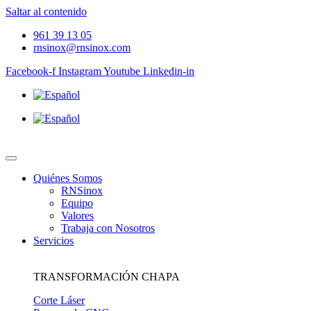
Saltar al contenido
961 39 13 05
rnsinox@rnsinox.com
Facebook-f
Instagram
Youtube
Linkedin-in
Quiénes Somos
RNSinox
Equipo
Valores
Trabaja con Nosotros
Servicios
TRANSFORMACIÓN CHAPA
Corte Láser