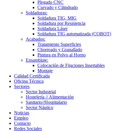
Plegado CNC
Curvado y Cilindrado
Soldaduras:
Soldadura TIG, MIG
Soldadura por Resistencia
Soldadura Láser
Soldadura TIG automatizada (COBOT)
Acabados:
Tratamiento Superficies
Chorreado y Granallado
Pintura en Polvo al Horno
Ensamblaje:
Colocación de Fijaciones Insertables
Montaje
Calidad Certificada
Oficina Técnica
Sectores
Sector Industrial
Hostelería // Alimentación
Sanitario//Hospitalario
Sector Náutico
Noticias
Empleo
Contacto
Redes Sociales