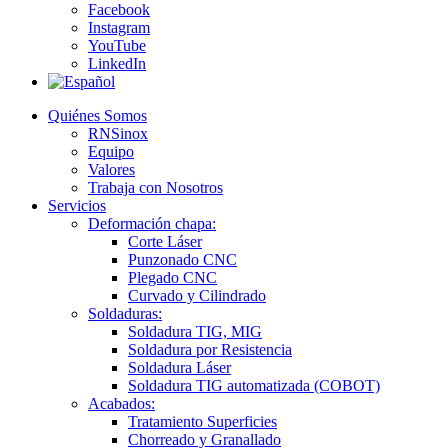
Facebook
Instagram
YouTube
LinkedIn
Quiénes Somos
RNSinox
Equipo
Valores
Trabaja con Nosotros
Servicios
Deformación chapa:
Corte Láser
Punzonado CNC
Plegado CNC
Curvado y Cilindrado
Soldaduras:
Soldadura TIG, MIG
Soldadura por Resistencia
Soldadura Láser
Soldadura TIG automatizada (COBOT)
Acabados:
Tratamiento Superficies
Chorreado y Granallado